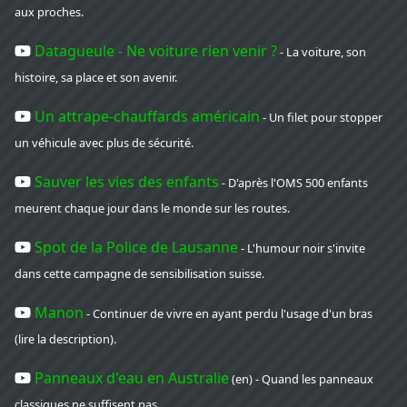
aux proches.
Datagueule - Ne voiture rien venir ?
- La voiture, son
histoire, sa place et son avenir.
Un attrape-chauffards américain
- Un filet pour stopper
un véhicule avec plus de sécurité.
Sauver les vies des enfants
- D'après l'OMS 500 enfants
meurent chaque jour dans le monde sur les routes.
Spot de la Police de Lausanne
- L'humour noir s'invite
dans cette campagne de sensibilisation suisse.
Manon
- Continuer de vivre en ayant perdu l'usage d'un bras
(lire la description).
Panneaux d'eau en Australie
(en) - Quand les panneaux
classiques ne suffisent pas.