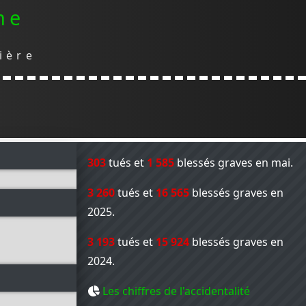
me
ière
303
tués et
1 585
blessés graves en mai.
3 260
tués et
16 565
blessés graves en
2025.
3 193
tués et
15 924
blessés graves en
2024.
Les chiffres de l'accidentalité