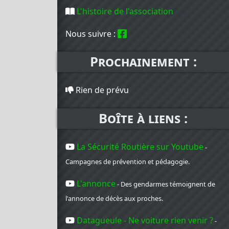
L'histoire de l'association
Nous suivre :
Prochainement :
Rien de prévu
Boîte à liens :
La Sécurité Routière sur Youtube
-
Campagnes de prévention et pédagogie.
L'annonce
- Des gendarmes témoignent de
l'annonce de décès aux proches.
Datagueule - Ne voiture rien venir ?
-