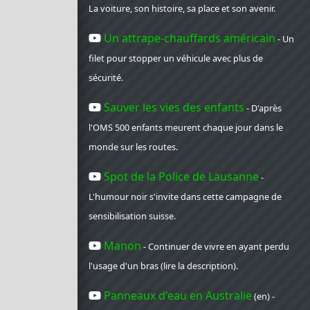
La voiture, son histoire, sa place et son avenir.
Un attrape-chauffards américain
- Un
filet pour stopper un véhicule avec plus de
sécurité.
Sauver les vies des enfants
- D'après
l'OMS 500 enfants meurent chaque jour dans le
monde sur les routes.
Spot de la Police de Lausanne
-
L'humour noir s'invite dans cette campagne de
sensibilisation suisse.
Manon
- Continuer de vivre en ayant perdu
l'usage d'un bras (lire la description).
Panneaux d'eau en Australie
(en) -